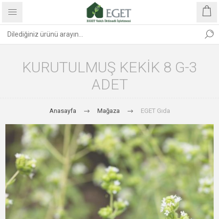
KURUTULMUŞ KEKIK 8 G-3
ADET
Anasayfa
Mağaza
EGET Gıda