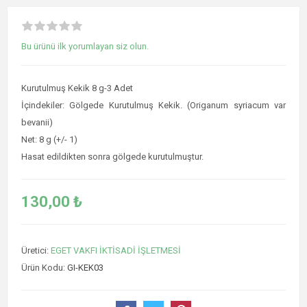
Bu ürünü ilk yorumlayan siz olun.
Kurutulmuş Kekik 8 g-3 Adet
İçindekiler: Gölgede Kurutulmuş Kekik. (Origanum syriacum var
bevanii)
Net: 8 g (+/- 1)
Hasat edildikten sonra gölgede kurutulmuştur.
130,00 ₺
Üretici:
EGET VAKFI İKTİSADİ İŞLETMESİ
Ürün Kodu:
GI-KEK03