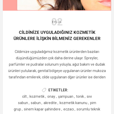
isterseniz pul biber veya toz kırmızı biber de
ekleyebilirsiniz.
Yağlı kağıt serilmiş fırın tepsisine patatesleri tek sıra
02
halinde dizin.
EYLÜL
Önceden ısıtılmış fırında yaklaşık 30-35 dakika,
CİLDİNİZE UYGULADIĞINIZ KOZMETİK
patatesler altın rengini alıp çıtır çıtır olana kadar pişirin.
ÜRÜNLERE İLİŞKİN BİLMENİZ GEREKENLER
Sıcak servis yapın. İsterseniz yanına yoğurtlu bir sos
veya domates sos ekleyerek servis edebilirsiniz.
Cildimize uyguladığımız kozmetik ürünlerden bazıları
düşündüğümüzden çok daha derine ulaşır. Spreyler,
parfümler ve pudralar solunum yoluyla; ağız bakım ve dudak
ürünleri yutularak; genital bölgeye uygulanan ürünler mukoza
tarafından emilerek; cilde uygulanan dğer ürünler ise deriden
vücuda girmektedir. Bu nedenle kullandığımız kozmetik
ürünlerin mevzuata uygun olması son derece önemlidir.
ETIKETLER:
Kozmetik ürünler, Sağlık Bakanlığı’nın belirlediği kurallara
cilt
,
kozmetik
,
onay
,
şampuan
,
tonik
,
sıvı
uygun olarak piyasaya sunulmalıdır. Ancak, kozmetik
sabun
,
sabun
,
akredite
,
kozmetik kanunu
,
pim
ürünlerin piyasaya arzında onay söz konusu değildir; ürünler,
grup
,
sinem kapar şahindere
,
eczacı
,
sorumlu teknik