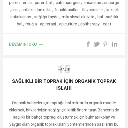
birikmemesi için fazla suyun akmasını sağlayan bir
püren
,
erica
,
püren balı
,
çalı süpürgesi
,
ericaceae
,
süpürge
tabak kullanın.
Kaynakça
çalısı
,
antioksidan etkili
,
fenolik asitler
,
flavonoidler
,
yüksek
Budama: Biberiye bitkisi düzenli budamayla daha gür
antioksidan
,
sağlığa fayda
,
mikrobiyal aktivite
,
bal
,
sağlıklı
Canli K. et al.
Biochemical, Antioxidant Properties and
büyür. İlkbahar ve yaz aylarında hafifçe budayarak yeni
bal
,
muğla
,
apiterapi
,
apiculture
,
apitherapy
,
eget
Antimicrobial Activity of Steno-Endemic Origanum
sürgünlerin çıkmasını teşvik edebilirsiniz.
onites
. Microorganisms, 2023. (
PubMed
)
Kış Bakımı: Soğuk havalarda biberiyeyi koruyun; don
Coskun S. et al.
Acaricidal efficacy of Origanum onites
DEVAMINI OKU
tehlikesi varsa iç mekanda güneş alan bir yere alın.
essential oil
. Parasitol Res, 2008. (
PubMed
)
Tasdemir D. et al.
Antiprotozoal Activity of Turkish
15
Saksıda yetişen biberiye, mutfakta taze kullanım için harika
Origanum onites Essential Oil
. (
PMC
)
ARALIK
bir seçenektir. Bu şekilde biberiyenin eşsiz aromasını her an
PubMed / PMC open access summaries. (
PMC
)
elinizin altında bulabilirsiniz.
SAĞLIKLI BİR TOPRAK İÇİN ORGANİK TOPRAK
ISLAHI
Biberiyeli Bir Tarif:
Organik bahçeler için toprağa bol miktarda organik madde
Biberiyeli Zeytinyağlı Fırın Patates
eklemek, bitkilerinizin sağlığı için kritik önem taşır. Bahçenizde
sağlıklı bir bahçe toprağı oluşturmak için bulması kolay ve
yaygın olan organik toprak ıslahı yöntemlerinden bazılarını bu
Malzemeler: