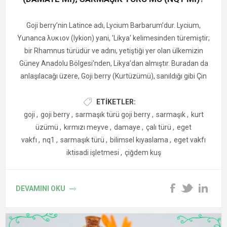
Goji berry’nin Latince adı, Lycium Barbarum’dur. Lycium,
Yunanca λυκιον (lykion) yani, 'Likya' kelimesinden türemiştir;
bir Rhamnus türüdür ve adını, yetiştiği yer olan ülkemizin
Güney Anadolu Bölgesi'nden, Likya’dan almıştır. Buradan da
Ana Etken Madde: Karvakrol
anlaşılacağı üzere, Goji berry (Kurtüzümü), sanıldığı gibi Çin
menşeli bir bitki değildir; bitkinin anavatanı Anadolu’dur.
Birçok çalışmada Origanum onites yağının ana bileşeni
Büyük olasılıkla Uzakdoğu'ya, İpekyolu aracılığıyla taşınmıştır.
ETIKETLER:
karvakrol
olarak bulundu. Bazı örneklerde oran %64 ila
Günümüzde ticari olarak, Çin, Tibet ve Asya'nın diğer
goji
,
goji berry
,
sarmaşık türü goji berry
,
sarmaşık
,
kurt
%70’in üzerine çıkmıştır.
bölgelerinde yetişmektedir. Yaprak döken, çalı türü bir bitkidir.
üzümü
,
kırmızı meyve
,
damaye
,
çalı türü
,
eget
Bu madde:
vakfı
,
nq1
,
sarmaşık türü
,
bilimsel kıyaslama
,
eget vakfı
iktisadi işletmesi
,
çiğdem kuş
güçlü aroma verir
mikrop baskılayıcı etkiyle ilişkilendirilir
doğal koruyucu olarak incelenmektedir
DEVAMINI OKU
Antioksidan ve Anti-inflamatuar Özellikleri
Bir çalışmada yağın ana bileşeni için şu oran verildi:
Biberiye, rosmarinik asit, karnosik asit ve karnosol gibi güçlü
“Carvacrol was the major component (64.3%).” (
PubMed
)