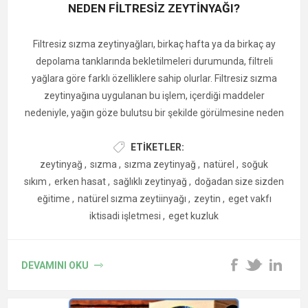
Bu çalışmalar, İzmir bilyalı kekiğin:
NEDEN FİLTRESİZ ZEYTİNYAĞI?
Biberiyeyi Saksıda
yalnızca baharat olmadığını
Yetiştirmek
Filtresiz sızma zeytinyağları, birkaç hafta ya da birkaç ay
güçlü aktif bileşenler içerdiğini
depolama tanklarında bekletilmeleri durumunda, filtreli
doğal koruyucu olarak önem taşıdığını
yağlara göre farklı özelliklere sahip olurlar. Filtresiz sızma
sağlık, gıda ve tarım alanında araştırıldığını
zeytinyağına uygulanan bu işlem, içerdiği maddeler
nedeniyle, yağın göze bulutsu bir şekilde görülmesine neden
gösteriyor.
olabilir. Bu bulutsuluk durumuna, asıltı (kolloid) veya serpinti
(dispersiyon) de denilmektedir. Bazı tadım uzmanları, ünlü
ETIKETLER:
Ancak önemli not: Bunların büyük bölümü laboratuvar
yemek gurmeleri ve tüketiciler, zeytinyağındaki bulutsu
zeytinyağ
,
sızma
,
sızma zeytinyağ
,
natürel
,
soğuk
çalışmalarıdır. Doğrudan tedavi anlamına gelmez. İnsan
görünümün daha çok, tazeliğe ve kaliteye işaret ettiğini
sıkım
,
erken hasat
,
sağlıklı zeytinyağ
,
doğadan size sizden
kullanımı için klinik çalışma gerekir.
düşünmektedirler. Taze zeytinyağının bulutsu bir görünüme
eğitime
,
natürel sızma zeytiinyağı
,
zeytin
,
eget vakfı
sahip olmasının nedeni, değişken miktarda ve mikro boyutta
iktisadi işletmesi
,
eget kuzluk
Sıkça Sorulan Sorular
zeytin suyu damlacıkları ve zeytin meyvesi içermesidir.[1].
İzmir bilyalı kekik normal kekikten farklı mı?
DEVAMINI OKU
Evet. Özellikle aroma yoğunluğu ve yüksek karvakrol oranı ile
birçok kekik türünden ayrılır.