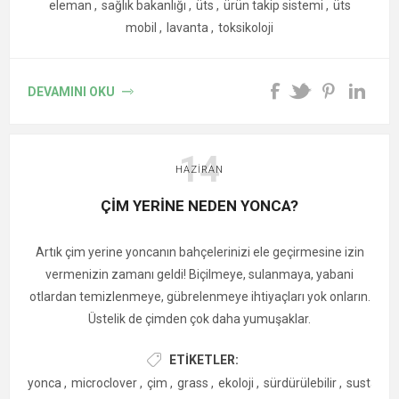
bildirimi yapıldıktan sonra piyasaya sunulabilir.
eleman
,
sağlık bakanlığı
,
üts
,
ürün takip sistemi
,
üts
mobil
,
lavanta
,
toksikoloji
DEVAMINI OKU
14
Bu tarif, biberiyenin lezzetini sofranıza taşımak için harika bir
HAZIRAN
yoldur. Fırında pişen patateslerle biberiyenin mis kokusu ve
ÇİM YERİNE NEDEN YONCA?
zeytinyağının lezzeti buluşarak sofralara eşsiz bir tat
katmaktadır.
Artık çim yerine yoncanın bahçelerinizi ele geçirmesine izin
vermenizin zamanı geldi! Biçilmeye, sulanmaya, yabani
otlardan temizlenmeye, gübrelenmeye ihtiyaçları yok onların.
Üstelik de çimden çok daha yumuşaklar.
ETIKETLER:
yonca
,
microclover
,
çim
,
grass
,
ekoloji
,
sürdürülebilir
,
sustaina