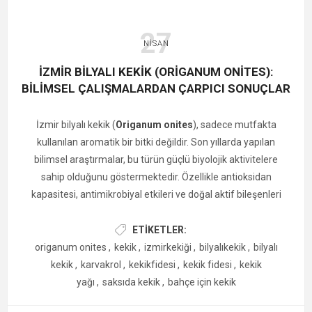
27
NISAN
İZMIR BILYALI KEKIK (ORIGANUM ONITES):
BILIMSEL ÇALIŞMALARDAN ÇARPICI SONUÇLAR
İzmir bilyalı kekik (
Origanum onites
), sadece mutfakta
kullanılan aromatik bir bitki değildir. Son yıllarda yapılan
bilimsel araştırmalar, bu türün güçlü biyolojik aktivitelere
sahip olduğunu göstermektedir. Özellikle antioksidan
kapasitesi, antimikrobiyal etkileri ve doğal aktif bileşenleri
nedeniyle dikkat çekmektedir.
ETIKETLER:
origanum onites
,
kekik
,
izmirkekiği
,
bilyalıkekik
,
bilyalı
kekik
,
karvakrol
,
kekikfidesi
,
kekik fidesi
,
kekik
yağı
,
saksıda kekik
,
bahçe için kekik