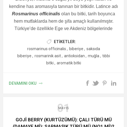
hastane enfeksiyonlarında zor kontrol edilen dirençli
kendine has aromasıyla tanınan bir bitkidir. Latince adı
bakterilerden biridir. (
PubMed
)
Rosmarinus officinalis
olan bu bitki, tarih boyunca
hem mutfaklarda hem de şifa amaçlı kullanılmıştır.
Türkiye’de özellikle Ege ve Akdeniz bölgelerinde
Antioksidan Gücü C Vitamininden Yüksek Bulundu
yetişen biberiye, uygun iklim koşulları sayesinde
Aynı çalışmada kekik ekstraktının antioksidan kapasitesi,
ETIKETLER:
yabani olarak da bulunur (Özcan ve Chalchat, 2008).
askorbik asit (C vitamini) ile karşılaştırıldı.
rosmarinus officinalis
,
biberiye
,
saksıda
Biberiyenin Sağlık
Sonuç:
biberiye
,
rosmarinik asit
,
antioksidan
,
muğla
,
tıbbi
“Antioksidan aktivite, pozitif kontrol askorbik asitten daha
bitki
,
aromatik bitki
Üzerine Etkileri
güçlü bulundu.”
Yani laboratuvar ortamında bazı testlerde İzmir kekiği
Biberiye, içerdiği çeşitli bileşikler nedeniyle sağlığa yararlı
ekstraktı, C vitamininden daha yüksek serbest radikal
DEVAMINI OKU
birçok özelliğe sahiptir. Bu faydalar, modern bilim tarafından
temizleme gücü göstermiştir. (
PubMed
)
da incelenmiş ve bazı etkilerinin bilimsel olarak desteklendiği
01
görülmüştür:
MAYIS
GOJİ BERRY (KURTÜZÜMÜ): ÇALI TÜRÜ MÜ
(DAMAYE Mİ); SARMAŞIK TÜRÜ MÜ (NQ1 Mİ)?