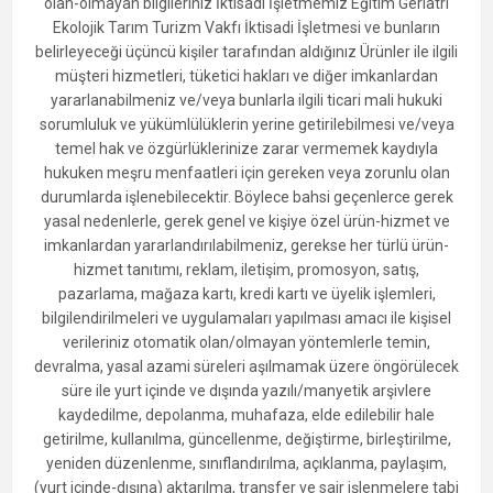
olan-olmayan bilgileriniz İktisadi İşletmemiz Eğitim Geriatri
Ekolojik Tarım Turizm Vakfı İktisadi İşletmesi ve bunların
belirleyeceği üçüncü kişiler tarafından aldığınız Ürünler ile ilgili
müşteri hizmetleri, tüketici hakları ve diğer imkanlardan
yararlanabilmeniz ve/veya bunlarla ilgili ticari mali hukuki
sorumluluk ve yükümlülüklerin yerine getirilebilmesi ve/veya
temel hak ve özgürlüklerinize zarar vermemek kaydıyla
hukuken meşru menfaatleri için gereken veya zorunlu olan
durumlarda işlenebilecektir. Böylece bahsi geçenlerce gerek
yasal nedenlerle, gerek genel ve kişiye özel ürün-hizmet ve
imkanlardan yararlandırılabilmeniz, gerekse her türlü ürün-
hizmet tanıtımı, reklam, iletişim, promosyon, satış,
pazarlama, mağaza kartı, kredi kartı ve üyelik işlemleri,
bilgilendirilmeleri ve uygulamaları yapılması amacı ile kişisel
verileriniz otomatik olan/olmayan yöntemlerle temin,
devralma, yasal azami süreleri aşılmamak üzere öngörülecek
süre ile yurt içinde ve dışında yazılı/manyetik arşivlere
kaydedilme, depolanma, muhafaza, elde edilebilir hale
getirilme, kullanılma, güncellenme, değiştirme, birleştirilme,
yeniden düzenlenme, sınıflandırılma, açıklanma, paylaşım,
(yurt içinde-dışına) aktarılma, transfer ve sair işlenmelere tabi