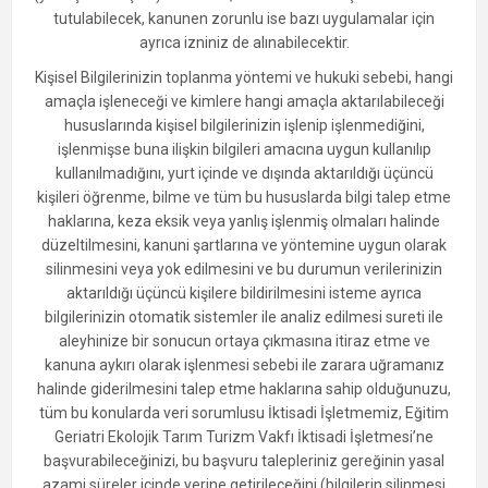
tutulabilecek, kanunen zorunlu ise bazı uygulamalar için
ayrıca izniniz de alınabilecektir.
Kişisel Bilgilerinizin toplanma yöntemi ve hukuki sebebi, hangi
amaçla işleneceği ve kimlere hangi amaçla aktarılabileceği
hususlarında kişisel bilgilerinizin işlenip işlenmediğini,
işlenmişse buna ilişkin bilgileri amacına uygun kullanılıp
kullanılmadığını, yurt içinde ve dışında aktarıldığı üçüncü
kişileri öğrenme, bilme ve tüm bu hususlarda bilgi talep etme
haklarına, keza eksik veya yanlış işlenmiş olmaları halinde
düzeltilmesini, kanuni şartlarına ve yöntemine uygun olarak
silinmesini veya yok edilmesini ve bu durumun verilerinizin
aktarıldığı üçüncü kişilere bildirilmesini isteme ayrıca
bilgilerinizin otomatik sistemler ile analiz edilmesi sureti ile
aleyhinize bir sonucun ortaya çıkmasına itiraz etme ve
kanuna aykırı olarak işlenmesi sebebi ile zarara uğramanız
halinde giderilmesini talep etme haklarına sahip olduğunuzu,
tüm bu konularda veri sorumlusu İktisadi İşletmemiz, Eğitim
Geriatri Ekolojik Tarım Turizm Vakfı İktisadi İşletmesi’ne
başvurabileceğinizi, bu başvuru talepleriniz gereğinin yasal
azami süreler içinde yerine getirileceğini (bilgilerin silinmesi