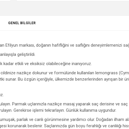
GENEL BILGILER
n Efilyun markası, doğanın hafifliğini ve saflığını deneyimlemenizi sağ
layışla geliştirildi.
adar etkili ve eksiksiz olabileceğine inanıyoruz.
ri, cildinize nazikçe dokunur ve formülünde kullanılan lemongrass (C
 etki sunar. Bu özgün içeriğiyle, ülkemizde benzerlerinden ayrışan bir ü
z.
ulayın. Parmak uçlarınızla nazikçe masaj yaparak saç derisine ve saç t
rulayın. Gerekirse işlemi tekrarlayın. Günlük kullanıma uygundur.
n yumuşak, parlak ve canlı görünmesine yardımcı olur. Doğadan ilham a
i korunarak beslenir. Saçlarınızda gün boyu ferahlığı ve canlılığı his