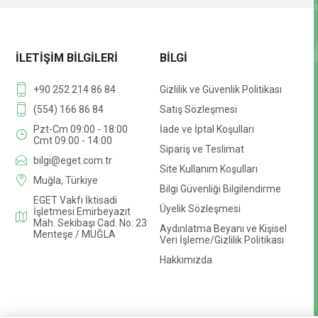
İLETIŞIM BILGILERI
BILGI
+90 252 214 86 84
Gizlilik ve Güvenlik Politikası
(554) 166 86 84
Satış Sözleşmesi
Pzt-Cm 09:00 - 18:00
İade ve İptal Koşulları
Cmt 09:00 - 14:00
Sipariş ve Teslimat
bilgi@eget.com.tr
Site Kullanım Koşulları
Muğla, Türkiye
Bilgi Güvenliği Bilgilendirme
EGET Vakfı İktisadi
Üyelik Sözleşmesi
İşletmesi Emirbeyazıt
Mah. Sekibaşı Cad. No: 23
Aydınlatma Beyanı ve Kişisel
Menteşe / MUĞLA
Veri İşleme/Gizlilik Politikası
Hakkımızda