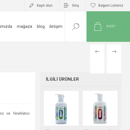
Kayıt olun
Giriş
Beğeni Listeniz
ımızda
mağaza
blog
i̇letişim
0
ADET
ÖNCEKI
SONRAKI
ÜRÜN
ÜRÜN
İLGILI ÜRÜNLER
i ve ferahlatıcı