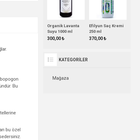
Organik Lavanta
Efilyun Saç Kremi
Suyu 1000 ml
250 ml
300,00 ₺
370,00 ₺
lar.
KATEGORİLER
Mağaza
ymbopogon
ründür. Bu
ellerine
lan bu özel
sedersiniz.