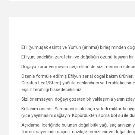
Efil (yumuşak esinti) ve Yun’un (arınma) birleşiminden doğa
Efilyun, sadeliğin zarafetini ve doğallığın özünü taşıyan bir an
Doğaya zarar vermeyen seçimlerin de sizi memnun edecek k
Özenle formüle edilmiş Efilyun serisi doğal bakım ürünle
Citratus Leaf/Stem) yağı ile canlandırıcı ve ferahlatıcı bir
eşsiz ferahlığı hissedeceksiniz.
Sizi önemseyen, doğayı gözeten bir yaklaşımla yanınızdayı
Kullanım önerisi: Şampuanı ıslak saça yeterli miktarda uyg
iyice yayılmasını sağlayın. Köpürdükten sonra bol su ile du
Açıklama: İçeriğinde bulunan doğal bitki yağı, saçlarınızı
formül sayesinde saçınız nazikçe temizlenir ve doğal denges