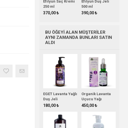
Efilyun Saç Kremi
Efilyun Duş Jeli
250 ml
500 ml
370,00 ₺
390,00 ₺
BU ÖĞEYI ALAN MÜŞTERILER
AYNI ZAMANDA BUNLARI SATIN
ALDI
EGET Lavanta Yağlı
Organik Lavanta
Duş Jeli
Uçucu Yağı
180,00 ₺
450,00 ₺