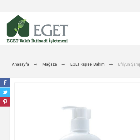
Anasayfa
Mağaza
EGET Kişisel Bakım
Efilyun Şam