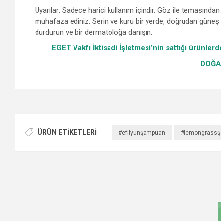
Uyarılar: Sadece harici kullanım içindir. Göz ile temasında
muhafaza ediniz. Serin ve kuru bir yerde, doğrudan güneş 
durdurun ve bir dermatoloğa danışın.
EGET Vakfı İktisadi İşletmesi’nin sattığı ürünlerd
DOĞA
ÜRÜN ETIKETLERI
#efilyunşampuan
#lemongrass