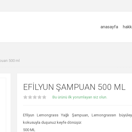
anasayfa
hakk
puan 500 ml
EFILYUN ŞAMPUAN 500 ML
Bu ürünü ilk yorumlayan siz olun.
Efilyun Lemongrass Yağlı Şampuan, Lemongrassın büyüleyic
kokusuyla duşunuz keyfe dönüşür.
500 ML