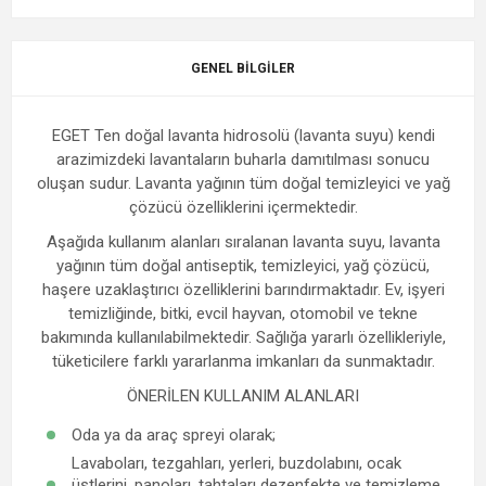
GENEL BILGILER
EGET Ten doğal lavanta hidrosolü (lavanta suyu) kendi
arazimizdeki lavantaların buharla damıtılması sonucu
oluşan sudur. Lavanta yağının tüm doğal temizleyici ve yağ
çözücü özelliklerini içermektedir.
Aşağıda kullanım alanları sıralanan lavanta suyu, lavanta
yağının tüm doğal antiseptik, temizleyici, yağ çözücü,
haşere uzaklaştırıcı özelliklerini barındırmaktadır. Ev, işyeri
temizliğinde, bitki, evcil hayvan, otomobil ve tekne
bakımında kullanılabilmektedir. Sağlığa yararlı özellikleriyle,
tüketicilere farklı yararlanma imkanları da sunmaktadır.
ÖNERİLEN KULLANIM ALANLARI
Oda ya da araç spreyi olarak;
Lavaboları, tezgahları, yerleri, buzdolabını, ocak
üstlerini, panoları, tahtaları dezenfekte ve temizleme