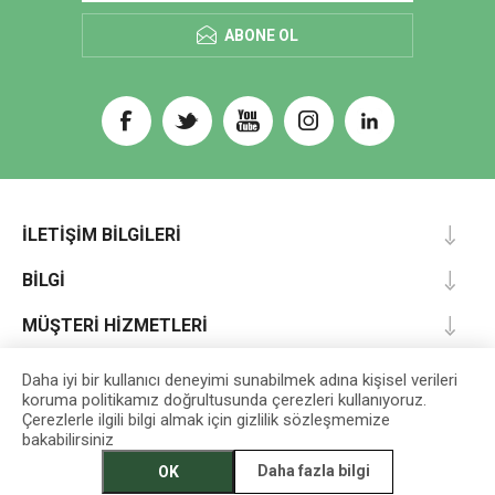
ABONE OL
İLETIŞIM BILGILERI
BILGI
MÜŞTERI HIZMETLERI
HESABIM
Daha iyi bir kullanıcı deneyimi sunabilmek adına kişisel verileri
koruma politikamız doğrultusunda çerezleri kullanıyoruz.
Çerezlerle ilgili bilgi almak için gizlilik sözleşmemize
bakabilirsiniz
Designed by
darts
Daha fazla bilgi
OK
EGET Vakfı İktisadi İşletmesi © 2026 Tüm Hakları Saklıdır.