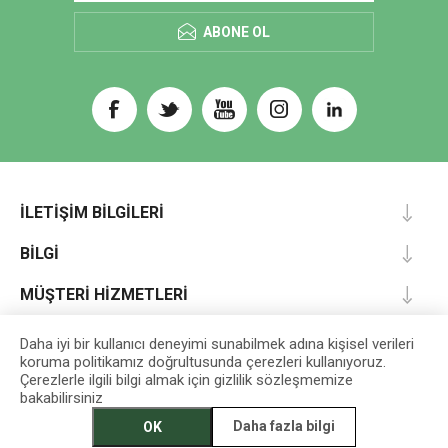
ABONE OL
İLETIŞIM BILGILERI
BILGI
MÜŞTERI HIZMETLERI
HESABIM
Daha iyi bir kullanıcı deneyimi sunabilmek adına kişisel verileri
koruma politikamız doğrultusunda çerezleri kullanıyoruz.
Çerezlerle ilgili bilgi almak için gizlilik sözleşmemize
bakabilirsiniz
Designed by
darts
Daha fazla bilgi
OK
EGET Vakfı İktisadi İşletmesi © 2026 Tüm Hakları Saklıdır.