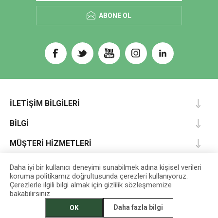
ABONE OL
İLETIŞIM BILGILERI
BILGI
MÜŞTERI HIZMETLERI
HESABIM
Daha iyi bir kullanıcı deneyimi sunabilmek adına kişisel verileri
koruma politikamız doğrultusunda çerezleri kullanıyoruz.
Çerezlerle ilgili bilgi almak için gizlilik sözleşmemize
bakabilirsiniz
Designed by
darts
Daha fazla bilgi
OK
EGET Vakfı İktisadi İşletmesi © 2026 Tüm Hakları Saklıdır.