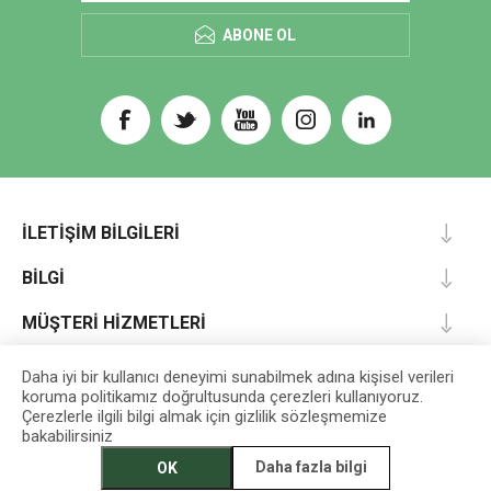
ABONE OL
İLETIŞIM BILGILERI
BILGI
MÜŞTERI HIZMETLERI
HESABIM
Daha iyi bir kullanıcı deneyimi sunabilmek adına kişisel verileri
koruma politikamız doğrultusunda çerezleri kullanıyoruz.
Çerezlerle ilgili bilgi almak için gizlilik sözleşmemize
bakabilirsiniz
Designed by
darts
Daha fazla bilgi
OK
EGET Vakfı İktisadi İşletmesi © 2026 Tüm Hakları Saklıdır.