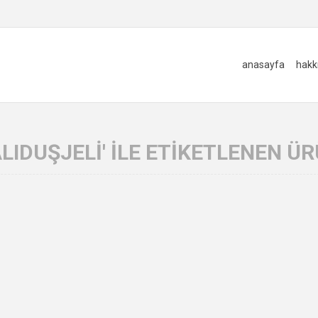
anasayfa
hakk
LIDUŞJELI' ILE ETIKETLENEN Ü