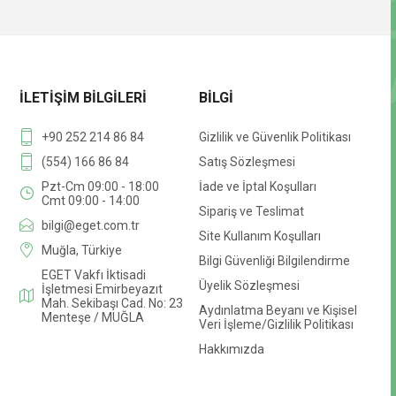
İLETIŞIM BILGILERI
BILGI
+90 252 214 86 84
Gizlilik ve Güvenlik Politikası
(554) 166 86 84
Satış Sözleşmesi
Pzt-Cm 09:00 - 18:00
İade ve İptal Koşulları
Cmt 09:00 - 14:00
Sipariş ve Teslimat
bilgi@eget.com.tr
Site Kullanım Koşulları
Muğla, Türkiye
Bilgi Güvenliği Bilgilendirme
EGET Vakfı İktisadi
Üyelik Sözleşmesi
İşletmesi Emirbeyazıt
Mah. Sekibaşı Cad. No: 23
Aydınlatma Beyanı ve Kişisel
Menteşe / MUĞLA
Veri İşleme/Gizlilik Politikası
Hakkımızda