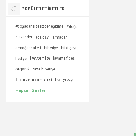
POPÜLER ETIKETLER
#doğadansizesizdeneğitime
#doğal
#lavander
ada çayı
armağan
armağanpaketi
biberiye
bitki çayı
lavanta
hediye
lavanta fidesi
organik
taze biberiye
tıbbivearomatikbitki
yılbaşı
Hepsini Göster