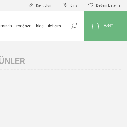
Kayıt olun
Giriş
Beğeni Listeniz
ımızda
mağaza
blog
i̇letişim
0
ADET
RÜNLER