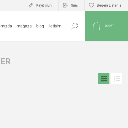
Kayıt olun
Giriş
Beğeni Listeniz
ımızda
mağaza
blog
i̇letişim
0
ADET
LER