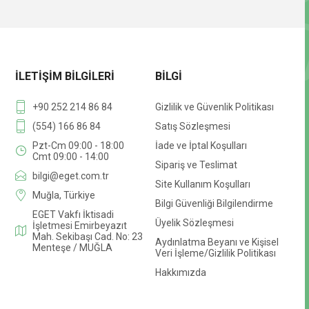
İLETIŞIM BILGILERI
BILGI
+90 252 214 86 84
Gizlilik ve Güvenlik Politikası
(554) 166 86 84
Satış Sözleşmesi
Pzt-Cm 09:00 - 18:00
İade ve İptal Koşulları
Cmt 09:00 - 14:00
Sipariş ve Teslimat
bilgi@eget.com.tr
Site Kullanım Koşulları
Muğla, Türkiye
Bilgi Güvenliği Bilgilendirme
EGET Vakfı İktisadi
Üyelik Sözleşmesi
İşletmesi Emirbeyazıt
Mah. Sekibaşı Cad. No: 23
Aydınlatma Beyanı ve Kişisel
Menteşe / MUĞLA
Veri İşleme/Gizlilik Politikası
Hakkımızda