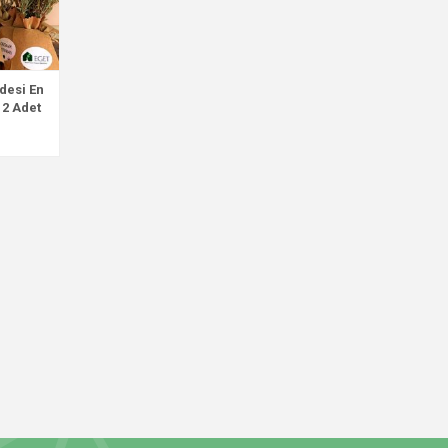
desi En
12 Adet
₺