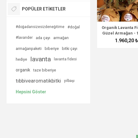
POPÜLER ETIKETLER
#doğadansizesizdeneğitime
#doğal
Organik Lavanta Fi
Güzel Armağan - 
#lavander
ada çayı
armağan
1.960,20 
armağanpaketi
biberiye
bitki çayı
lavanta
hediye
lavanta fidesi
organik
taze biberiye
tıbbivearomatikbitki
yılbaşı
Hepsini Göster