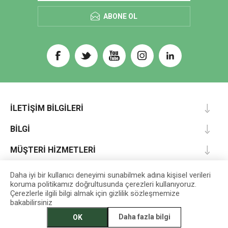
ABONE OL
İLETIŞIM BILGILERI
BILGI
MÜŞTERI HIZMETLERI
HESABIM
Daha iyi bir kullanıcı deneyimi sunabilmek adına kişisel verileri
koruma politikamız doğrultusunda çerezleri kullanıyoruz.
Çerezlerle ilgili bilgi almak için gizlilik sözleşmemize
bakabilirsiniz
Designed by
darts
Daha fazla bilgi
OK
EGET Vakfı İktisadi İşletmesi © 2026 Tüm Hakları Saklıdır.