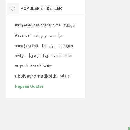
POPÜLER ETIKETLER
#doğadansizesizdeneğitime
#doğal
#lavander
ada çayı
armağan
armağanpaketi
biberiye
bitki çayı
lavanta
hediye
lavanta fidesi
organik
taze biberiye
tıbbivearomatikbitki
yılbaşı
Hepsini Göster