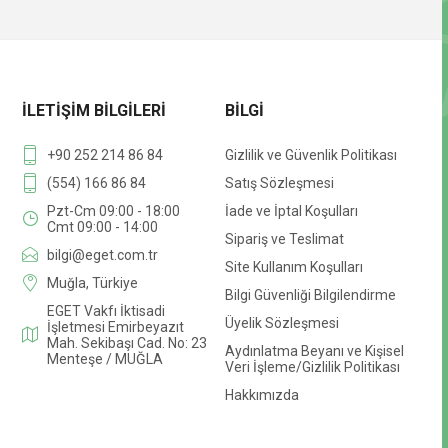
İLETIŞIM BILGILERI
BILGI
+90 252 214 86 84
Gizlilik ve Güvenlik Politikası
(554) 166 86 84
Satış Sözleşmesi
Pzt-Cm 09:00 - 18:00
İade ve İptal Koşulları
Cmt 09:00 - 14:00
Sipariş ve Teslimat
bilgi@eget.com.tr
Site Kullanım Koşulları
Muğla, Türkiye
Bilgi Güvenliği Bilgilendirme
EGET Vakfı İktisadi
Üyelik Sözleşmesi
İşletmesi Emirbeyazıt
Mah. Sekibaşı Cad. No: 23
Aydınlatma Beyanı ve Kişisel
Menteşe / MUĞLA
Veri İşleme/Gizlilik Politikası
Hakkımızda