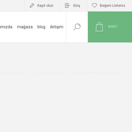
Kayıt olun
Giriş
Beğeni Listeniz
ımızda
mağaza
blog
i̇letişim
0
ADET