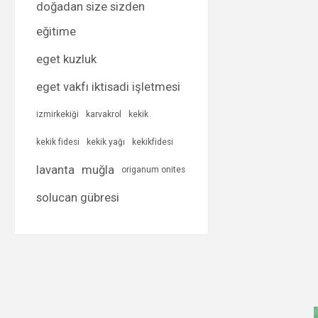
doğadan size sizden
eğitime
eget kuzluk
eget vakfı iktisadi işletmesi
izmirkekiği
karvakrol
kekik
kekik fidesi
kekik yağı
kekikfidesi
lavanta
muğla
origanum onites
solucan gübresi