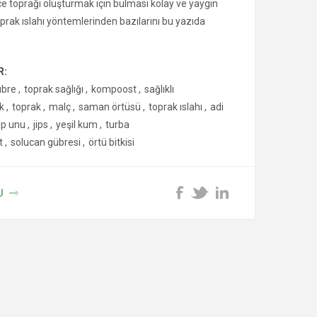
hçe toprağı oluşturmak için bulması kolay ve yaygın
prak ıslahı yöntemlerinden bazılarını bu yazıda
R:
übre
,
toprak sağlığı
,
kompoost
,
sağlıklı
k
,
toprak
,
malç
,
saman örtüsü
,
toprak ıslahı
,
adi
lp unu
,
jips
,
yeşil kum
,
turba
t
,
solucan gübresi
,
örtü bitkisi
U