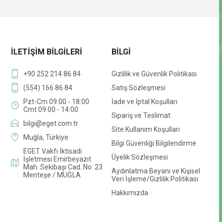
İLETIŞIM BILGILERI
BILGI
+90 252 214 86 84
Gizlilik ve Güvenlik Politikası
(554) 166 86 84
Satış Sözleşmesi
Pzt-Cm 09:00 - 18:00
İade ve İptal Koşulları
Cmt 09:00 - 14:00
Sipariş ve Teslimat
bilgi@eget.com.tr
Site Kullanım Koşulları
Muğla, Türkiye
Bilgi Güvenliği Bilgilendirme
EGET Vakfı İktisadi
Üyelik Sözleşmesi
İşletmesi Emirbeyazıt
Mah. Sekibaşı Cad. No: 23
Aydınlatma Beyanı ve Kişisel
Menteşe / MUĞLA
Veri İşleme/Gizlilik Politikası
Hakkımızda