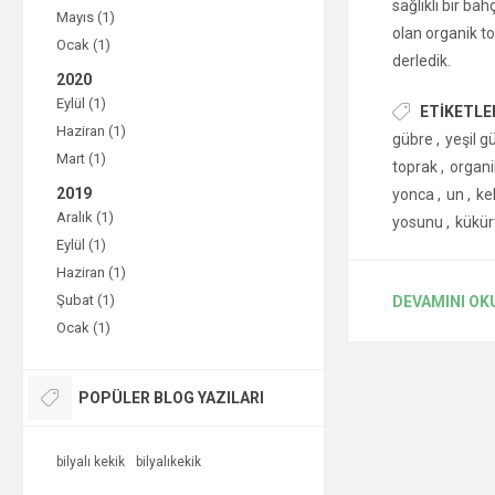
sağlıklı bir ba
Mayıs (1)
olan organik to
Ocak (1)
derledik.
2020
Eylül (1)
ETIKETLE
Haziran (1)
gübre
,
yeşil g
Mart (1)
toprak
,
organi
2019
yonca
,
un
,
ke
Aralık (1)
yosunu
,
kükür
Eylül (1)
Haziran (1)
Şubat (1)
DEVAMINI OK
Ocak (1)
POPÜLER BLOG YAZILARI
bilyalı kekik
bilyalıkekik