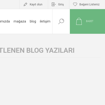
Kayıt olun
Giriş
Beğeni Listeniz
ımızda
mağaza
blog
i̇letişim
0
ADET
ETLENEN BLOG YAZILARI