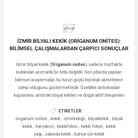
27
NISAN
İZMIR BILYALI KEKIK (ORIGANUM ONITES):
BILIMSEL ÇALIŞMALARDAN ÇARPICI SONUÇLAR
İzmir bilyalı kekik (
Origanum onites
), sadece mutfakta
kullanılan aromatik bir bitki değildir. Son yıllarda yapılan
bilimsel araştırmalar, bu türün güçlü biyolojik aktivitelere
sahip olduğunu göstermektedir. Özellikle antioksidan
kapasitesi, antimikrobiyal etkileri ve doğal aktif bileşenleri
nedeniyle dikkat çekmektedir.
ETIKETLER:
origanum onites
,
kekik
,
izmirkekiği
,
bilyalıkekik
,
bilyalı
kekik
,
karvakrol
,
kekikfidesi
,
kekik fidesi
,
kekik
yağı
,
saksıda kekik
,
bahçe için kekik