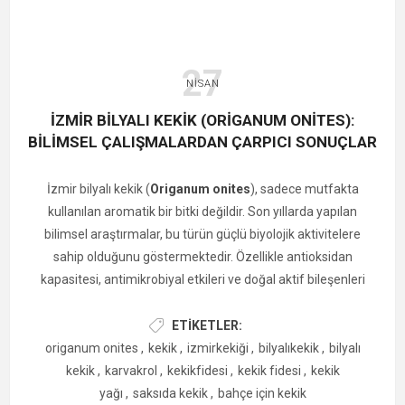
27
NISAN
İZMIR BILYALI KEKIK (ORIGANUM ONITES):
BILIMSEL ÇALIŞMALARDAN ÇARPICI SONUÇLAR
İzmir bilyalı kekik (
Origanum onites
), sadece mutfakta
kullanılan aromatik bir bitki değildir. Son yıllarda yapılan
bilimsel araştırmalar, bu türün güçlü biyolojik aktivitelere
sahip olduğunu göstermektedir. Özellikle antioksidan
kapasitesi, antimikrobiyal etkileri ve doğal aktif bileşenleri
nedeniyle dikkat çekmektedir.
ETIKETLER:
origanum onites
,
kekik
,
izmirkekiği
,
bilyalıkekik
,
bilyalı
kekik
,
karvakrol
,
kekikfidesi
,
kekik fidesi
,
kekik
yağı
,
saksıda kekik
,
bahçe için kekik