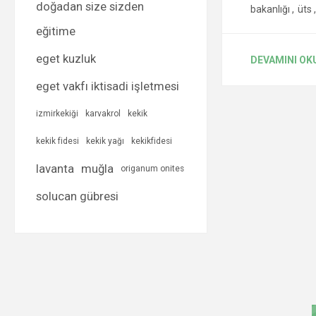
doğadan size sizden
bakanlığı
,
üts
,
eğitime
eget kuzluk
DEVAMINI OK
eget vakfı iktisadi işletmesi
izmirkekiği
karvakrol
kekik
kekik fidesi
kekik yağı
kekikfidesi
lavanta
muğla
origanum onites
solucan gübresi