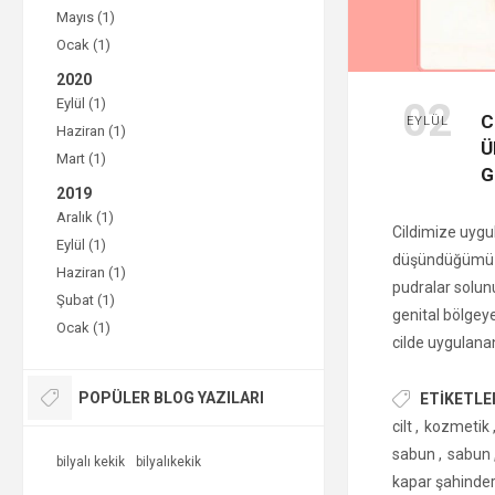
Mayıs (1)
Ocak (1)
2020
Eylül (1)
02
C
EYLÜL
Haziran (1)
Ü
Mart (1)
G
2019
Aralık (1)
Cildimize uygu
Eylül (1)
düşündüğümüzde
Haziran (1)
pudralar solun
Şubat (1)
genital bölgey
Ocak (1)
cilde uygulana
nedenle kulla
POPÜLER BLOG YAZILARI
son derece önem
ETIKETLE
belirlediği kur
cilt
,
kozmetik
kozmetik ürünl
sabun
,
sabun
bilyalı kekik
bilyalıkekik
ürünler, bildiri
kapar şahinde