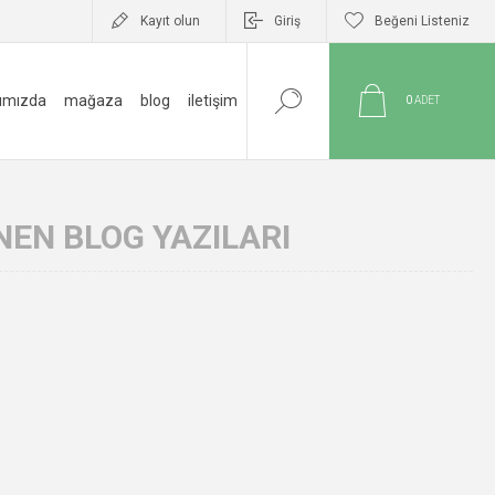
Kayıt olun
Giriş
Beğeni Listeniz
ımızda
mağaza
blog
i̇letişim
0
ADET
NEN BLOG YAZILARI