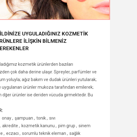
İLDİNİZE UYGULADIĞINIZ KOZMETİK
RÜNLERE İLİŞKİN BİLMENİZ
EREKENLER
ladığımız kozmetik ürünlerden bazıları
n çok daha derine ulaşır. Spreyler, parfümler ve
um yoluyla; ağız bakım ve dudak ürünleri yutularak;
e uygulanan ürünler mukoza tarafından emilerek;
n dğer ürünler ise deriden vücuda girmektedir. Bu
ndığımız kozmetik ürünlerin mevzuata uygun olması
lidir. Kozmetik ürünler, Sağlık Bakanlığı’nın
R:
allara uygun olarak piyasaya sunulmalıdır. Ancak,
,
onay
,
şampuan
,
tonik
,
sıvı
erin piyasaya arzında onay söz konusu değildir;
,
akredite
,
kozmetik kanunu
,
pim grup
,
sinem
mi yapıldıktan sonra piyasaya sunulabilir.
re
,
eczacı
,
sorumlu teknik eleman
,
sağlık