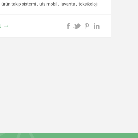
ürün takip sistemi
,
üts mobil
,
lavanta
,
toksikoloji
U