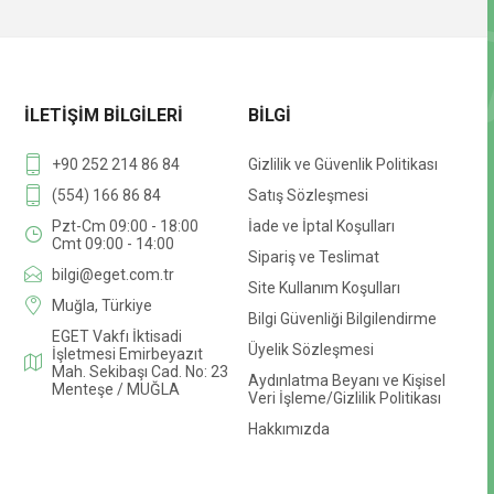
İLETIŞIM BILGILERI
BILGI
+90 252 214 86 84
Gizlilik ve Güvenlik Politikası
(554) 166 86 84
Satış Sözleşmesi
Pzt-Cm 09:00 - 18:00
İade ve İptal Koşulları
Cmt 09:00 - 14:00
Sipariş ve Teslimat
bilgi@eget.com.tr
Site Kullanım Koşulları
Muğla, Türkiye
Bilgi Güvenliği Bilgilendirme
EGET Vakfı İktisadi
Üyelik Sözleşmesi
İşletmesi Emirbeyazıt
Mah. Sekibaşı Cad. No: 23
Aydınlatma Beyanı ve Kişisel
Menteşe / MUĞLA
Veri İşleme/Gizlilik Politikası
Hakkımızda