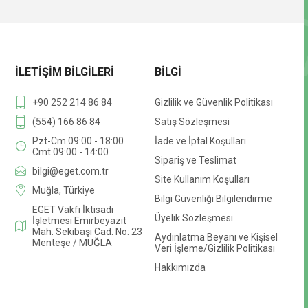
İLETIŞIM BILGILERI
BILGI
+90 252 214 86 84
Gizlilik ve Güvenlik Politikası
(554) 166 86 84
Satış Sözleşmesi
Pzt-Cm 09:00 - 18:00
İade ve İptal Koşulları
Cmt 09:00 - 14:00
Sipariş ve Teslimat
bilgi@eget.com.tr
Site Kullanım Koşulları
Muğla, Türkiye
Bilgi Güvenliği Bilgilendirme
EGET Vakfı İktisadi
Üyelik Sözleşmesi
İşletmesi Emirbeyazıt
Mah. Sekibaşı Cad. No: 23
Aydınlatma Beyanı ve Kişisel
Menteşe / MUĞLA
Veri İşleme/Gizlilik Politikası
Hakkımızda