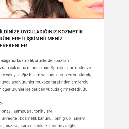
İLDİNİZE UYGULADIĞINIZ KOZMETİK
RÜNLERE İLİŞKİN BİLMENİZ
EREKENLER
ladığımız kozmetik ürünlerden bazıları
n çok daha derine ulaşır. Spreyler, parfümler ve
um yoluyla; ağız bakım ve dudak ürünleri yutularak;
e uygulanan ürünler mukoza tarafından emilerek;
n dğer ürünler ise deriden vücuda girmektedir. Bu
ndığımız kozmetik ürünlerin mevzuata uygun olması
lidir. Kozmetik ürünler, Sağlık Bakanlığı’nın
R:
allara uygun olarak piyasaya sunulmalıdır. Ancak,
,
onay
,
şampuan
,
tonik
,
sıvı
erin piyasaya arzında onay söz konusu değildir;
,
akredite
,
kozmetik kanunu
,
pim grup
,
sinem
mi yapıldıktan sonra piyasaya sunulabilir.
re
,
eczacı
,
sorumlu teknik eleman
,
sağlık