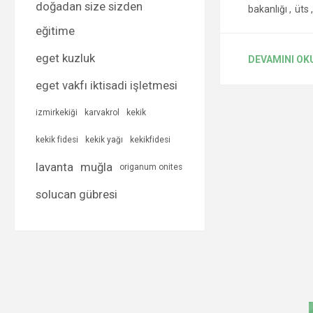
doğadan size sizden
bakanlığı
,
üts
,
eğitime
eget kuzluk
DEVAMINI OK
eget vakfı iktisadi işletmesi
izmirkekiği
karvakrol
kekik
kekik fidesi
kekik yağı
kekikfidesi
lavanta
muğla
origanum onites
solucan gübresi