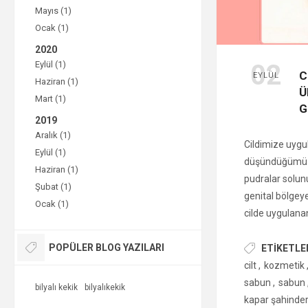
Mayıs (1)
Ocak (1)
2020
Eylül (1)
02
C
EYLÜL
Haziran (1)
Ü
Mart (1)
G
2019
Aralık (1)
Cildimize uygu
Eylül (1)
düşündüğümüzde
Haziran (1)
pudralar solun
Şubat (1)
genital bölgey
Ocak (1)
cilde uygulana
nedenle kulla
POPÜLER BLOG YAZILARI
son derece önem
ETIKETLE
belirlediği kur
cilt
,
kozmetik
kozmetik ürünl
sabun
,
sabun
bilyalı kekik
bilyalıkekik
ürünler, bildiri
kapar şahinde