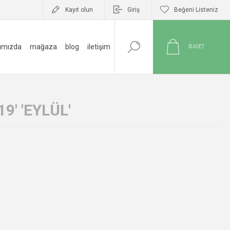
Kayıt olun
Giriş
Beğeni Listeniz
ımızda
mağaza
blog
i̇letişim
0
ADET
9' 'EYLÜL'