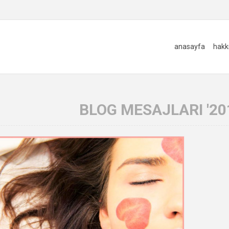
anasayfa
hakk
BLOG MESAJLARI '201