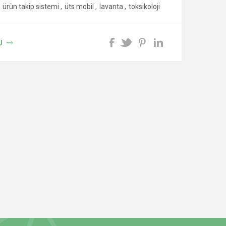
ürün takip sistemi
,
üts mobil
,
lavanta
,
toksikoloji
U